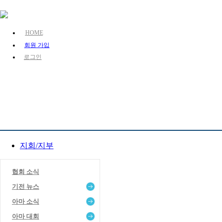
HOME
회원 가입
로그인
KJA 소개
장기 소개
장기 정보
지회/지부
지회/지부
협회 소식
기전 뉴스
아마 소식
아마 대회