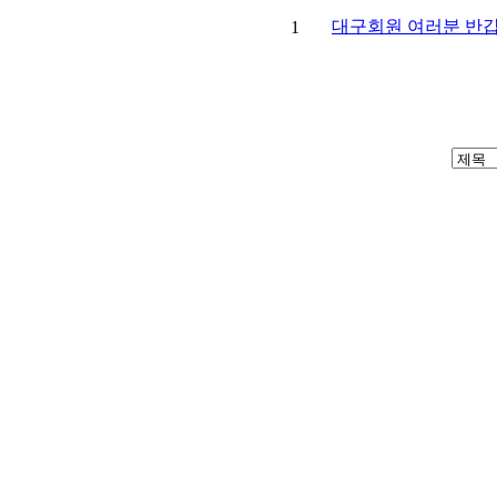
대구회원 여러분 반
1
(사)대한장기협회