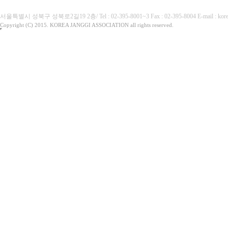
서울특별시 성북구 성북로2길19 2층/ Tel : 02-395-8001~3 Fax : 02-395-8004 E-mai
Copyright (C) 2015. KOREA JANGGI ASSOCIATION all rights reserved.