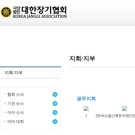
KJA 소개
장기 소개
장기 정보
지회/지부
지회/지부
지회/지부
협회 소식
광주지회
기전 뉴스
아마 소식
1
[돈버는법] [목돈마련] [
아마 대회