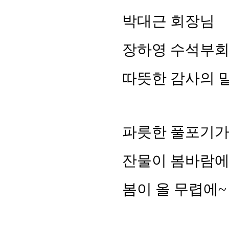
박대근 회장님
장하영 수석부
따뜻한 감사의 
파릇한 풀포기가
잔물이 봄바람에
봄이 올 무렵에~