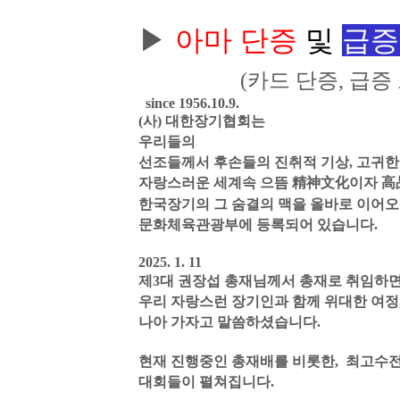
▶
아마 단증
및
급증
(카드 단증, 급증
since 1956.10.9.
(사) 대한장기협회는
우리들의
선조들께서 후손들의 진취적 기상, 고귀한
자랑스러운 세계속 으뜸 精神文化이자 高品格 B
한국장기의 그 숨결의 맥을 올바로 이어오
문화체육관광부에 등록되어 있습니다.
2025. 1. 11
제3대 권장섭 총재님께서 총재로 취임하
우리 자랑스런 장기인과 함께 위대한 여정
나아 가자고 말씀하셨습니다.
현재 진행중인 총재배를 비롯한, 최고수전,
대회들이 펼쳐집니다.