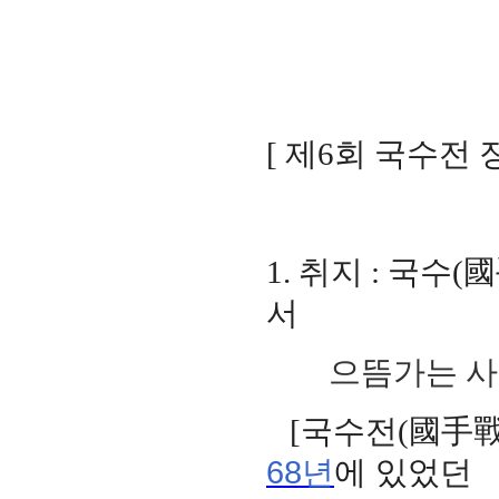
[
제
6
회 국수전
1.
취지
:
국수
(
國
서
으뜸가는 사람
[
국수전
(
國手
68
년
에 있었던