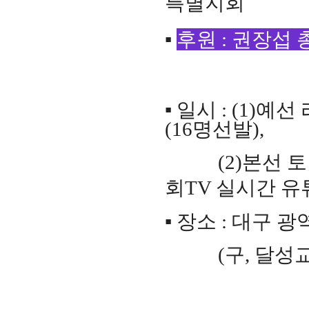
특별지회
▪
후원
:
권장섭 
▪
일시
: (1)
예선
(16
명선발
),
(2)
본선 
회
TV
실시간 유
▪
장소
:
대구 광
(
구
,
달성