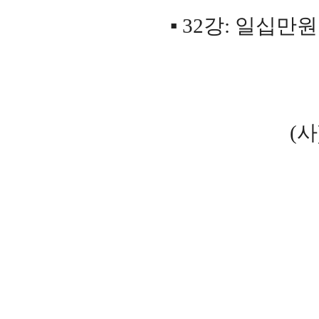
▪
32
강
:
일십만원
2025. 8
(
사
회