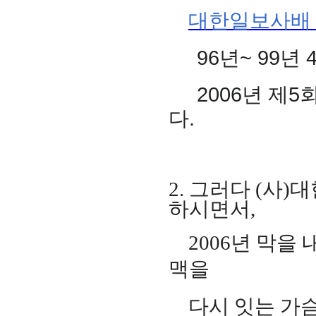
대한일보사배
96
년
~ 99
년
2006
년 제
5
다
.
2.
그러다
(
사
)
대
하시면서
,
2006
년 막을
맥을
다시 잇는 가