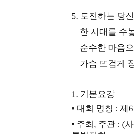
5.
도전하는 당신
한 시대를 수놓
순수한 마음으
가슴 뜨겁게
1.
기본요강
▪
대회 명칭
:
제
6
▪
주최
,
주관
: (
사