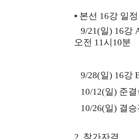
​▪
본선
16
강 일
9/21(
일
) 16
강
오전
11
시
10
분
9/28(
일
) 16
강
10/12(
일
)
준결
10/26(
일
)
결승
2.
참가자격