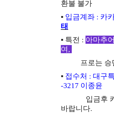
환불 불가
▪
입금계좌
:
카
태
▪
특전
:
아마추
여
,
프로는 승
▪
접수처
:
대구
-3217
이종윤
입금후 카
바랍니다
.