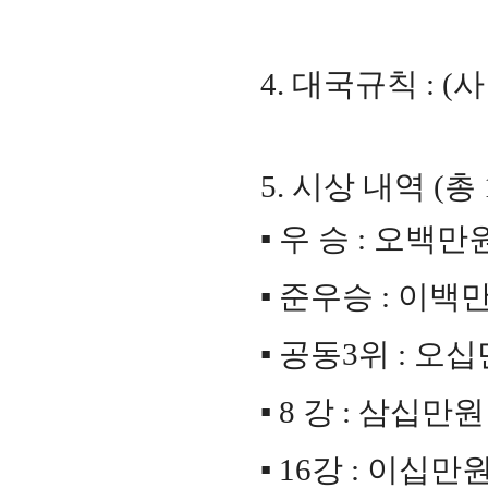
4.
대국규칙
: (
5.
시상 내역
(
총
▪
우 승
:
오백만
▪
준우승
:
이백
▪
공동
3
위
:
오십
▪
8
강
:
삼십만원
▪
16
강
:
이십만