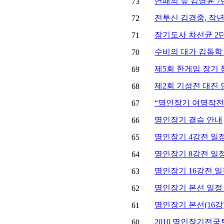
연패의 늪 김영윤 7
73
전투신 김경중, 작
72
장기도사 차선균 2단
71
수비의 대가 김동학 
70
제5회 한게임 장기
69
제2회 기성전 대진 
68
“명인장기 여명작전”
67
명인장기 결승 안내
66
명인장기 4강전 일
65
명인장기 8강전 일
64
명인장기 16강전 일
63
명인장기 본선 일정
62
명인장기 본선(16강
61
2010 명인장기전
60