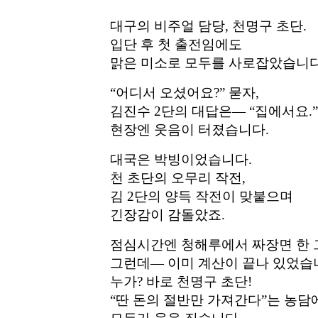
대구의 비주얼 담당, 천명구 초단.
입단 후 첫 출전임에도
맑은 미소로 모두를 사로잡았습니다
“어디서 오셨어요?” 묻자,
김진수 2단의 대답은— “집에서요.”
현장엔 웃음이 터졌습니다.
대국은 박빙이었습니다.
천 초단의 오무리 작전,
김 2단의 양득 작전이 맞붙으며
긴장감이 감돌았죠.
점심시간엔 청해루에서 짜장면 한 
그런데— 이미 계산이 끝나 있었습
누가? 바로 천명구 초단!
“딴 돈의 절반만 가져간다”는 농담