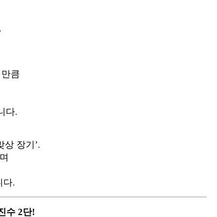
.
 만큼
니다.
맞상 장기’.
나며
다.
진수 2단!