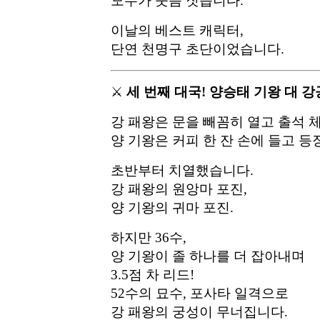
모두가 웃음 짓습니다.
이날의 베스트 캐릭터,
단연 천명구 초단이었습니다.
⚔️
세 번째 대국! 양승태 기왕 대 강
강 패왕은 문을 빼꼼히 열고 출석 
양 기왕은 커피 한 잔 손에 들고 등
초반부터 치열했습니다.
강 패왕의 원앙마 포진,
양 기왕의 귀마 포진.
하지만 36수,
양 기왕이 졸 하나를 더 잡아내며
3.5점 차 리드!
52수의 묘수, 포사타 일격으로
강 패왕의 궁성이 무너집니다.