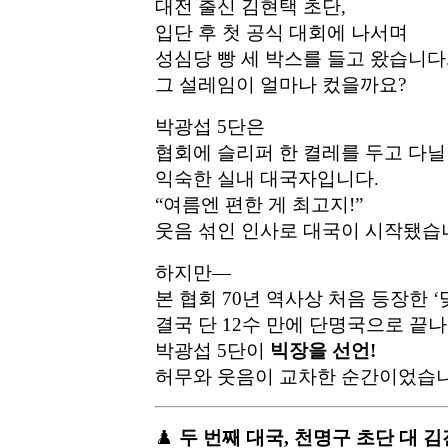
대전 출신 김현택 초단,
입단 후 첫 공식 대회에 나서며
성심당 빵 세 박스를 들고 왔습니다
그 설레임이 얼마나 컸을까요?
박광섭 5단은
협회에 슬리퍼 한 켤레를 두고 다닐
익숙한 실내 대국자입니다.
“여름엔 편한 게 최고지!”
웃음 섞인 인사로 대국이 시작됐습
하지만—
본 협회 70년 역사상 처음 등장한 ‘
결국 단 12수 만에 단명국으로 끝
박광섭 5단이
빅장을 선언!
허무와 웃음이 교차한 순간이었습니
♟️
두 번째 대국, 천명구 초단 대 김