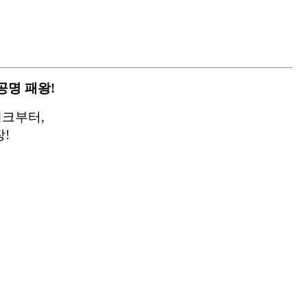
공명 패왕!
체크부터,
장!