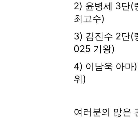
2)
윤병세
3
단
(
최고수
)
3)
김진수
2
단
(
025
기왕
)
4)
이남욱 아마
위
)
여러분의 많은 