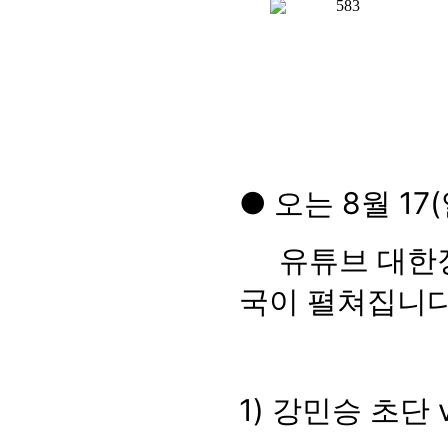
583
●
오는
8
월
17(
유튜브 대한
국이 펼쳐집니
1)
강민승 초단