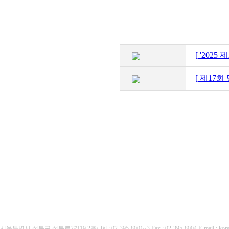
[ '202
[ 제17회
(사)대한장기협회
서울특별시 성북구 성북로2길19 2층/ Tel : 02-395-8001~3 Fax : 02-395-8004 E-mai