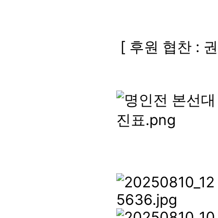
[
후원 협찬
:
권