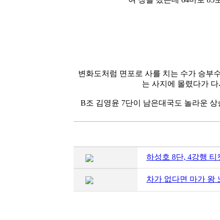
변화도처럼 면포로 사를 치는 수가 승부수
는 사지에 몰렸다가 다
B조 김영윤 7단이 남은대국도 놀라운 상
하성호 8단, 4강행 
차가 없다면 마가 왕 