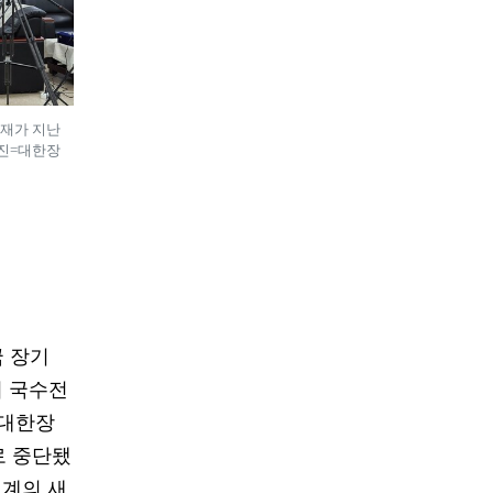
총재가 지난
사진=대한장
국 장기
기 국수전
)대한장
로 중단됐
기계의 새