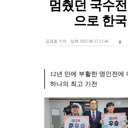
멈췄던 국수전의
으로 한국
기
김경동 기자
입력 2025.08.27 12:40
0
본
자
문
명
글
씨
키
12년 만에 부활한 명인전에 
우
하나의 최고 기전
기