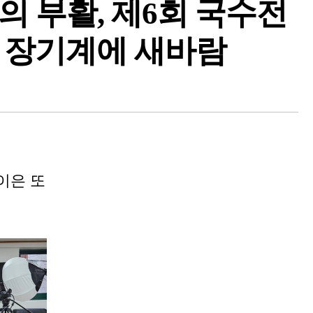
 부활, 제6회 국수전
 장기계에 새바람
본
본
문
문
글
글
씨
씨
이은 또
줄
키
이
우
기
기