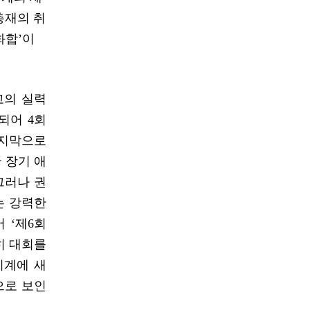
총재의 취
화합’이
고의 실력
설되어 4회
마지막으로
 장기 애
그러나 권
는 강력한
 ‘제6회
히 대회를
기계에 새
으로 보인