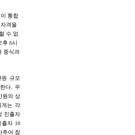
없이 통합
 자격을
할 수 없
오후 6시
며 중식과
만원 규모
한다. 우
0만원의 상
에게는 각
8강 진출자
진출자 10
마추어 참