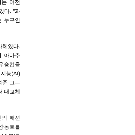
서는 여전
다. "과
는 누구인
자체였다.
의 아마추
 우승컵을
능(AI)
여준 그는
 세대교체
신의 패션
 강동호를