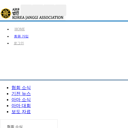
스
HOME
크
롤
회원 가입
이
로그인
동
상
태
KJA 소개
장기 소
바
PR 센터
협회 소식
기전 뉴스
아마 소식
아마 대회
보도 자료
협회 소식