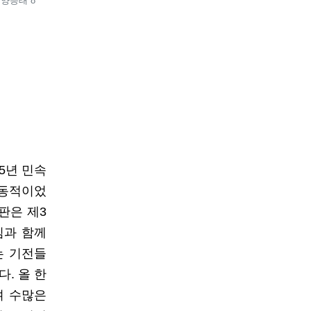
 양승태 8
5년 민속
역동적이었
판은 제3
임과 함께
는 기전들
. 올 한
며 수많은