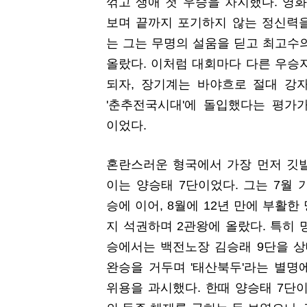
꺾고 생애 첫 우승을 차지했다. 영화 
보며 끝까지 포기하지 않는 정신력
는 그는 무명의 설움을 딛고 최고수
올랐다. 이처럼 대회마다 다른 우승
되자, 장기계는 바야흐로 절대 강
'춘추전국시대'에 돌입했다는 평가
이었다.
혼란스러운 형국에서 가장 먼저 깃
이는 양승태 7단이었다. 그는 7월 
승에 이어, 8월에 12년 만에 부활한
지 석권하며 2관왕에 올랐다. 특히 
승에서는 백전노장 김승래 9단을 상대
완승을 거두며 '태산북두'라는 별명
위용을 과시했다. 한때 양승태 7단이 