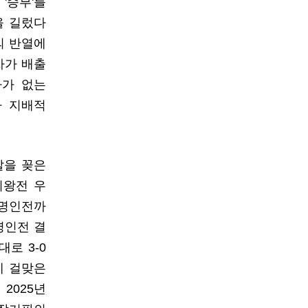
'승부'를
을 길렀다
의 반열에
자가 배출
자가 없는
가 지배적
발을 꽂은
기왕전 우
 명인전까
명인전 결
로 3-0
에 걸맞은
2025년