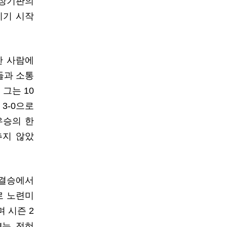
 장기판의
치기 시작
한 사람에
들과 소통
 그는 10
3-0으로
우승의 한
추지 않았
전 결승에서
로 노련미
며 시즌 2
I는 전혀