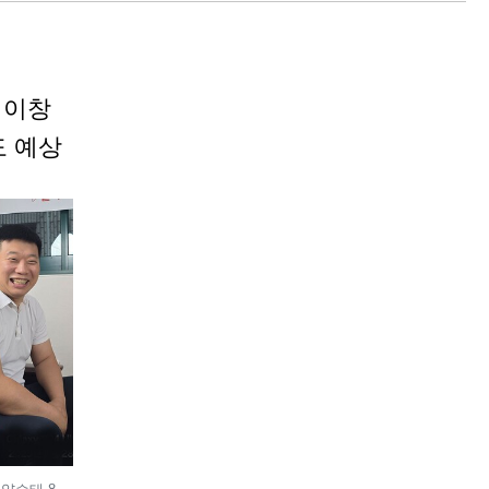
 이창
도 예상