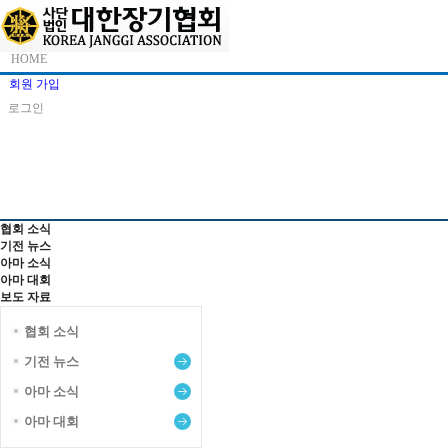
HOME
스
회원 가입
크
로그인
롤
이
KJA 소개
장기 소개
장기 정보
동
상
태
PR 센터
바
협회 소식
기전 뉴스
아마 소식
아마 대회
보도 자료
협회 소식
기전 뉴스
아마 소식
아마 대회