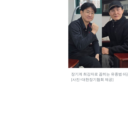
장기계 최강자로 꼽히는 유종범 6단,
[사진=대한장기협회 제공]