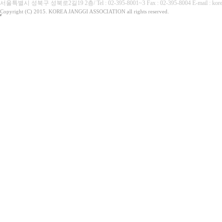
서울특별시 성북구 성북로2길19 2층/ Tel : 02-395-8001~3 Fax : 02-395-8004 E-mai
Copyright (C) 2015. KOREA JANGGI ASSOCIATION all rights reserved.