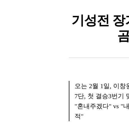
기성전 장기
곰
본
본
기
본
자
문
문
문
명
글
글
글
씨
씨
씨
오는 2월 1일, 이창
키
줄
키
우
이
우
7단, 첫 결승3번기
기
기
기
"혼내주겠다" vs 
적"