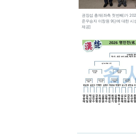
권장섭 총재(좌측 첫번째)가 20
준우승자 이창원 9단에 대한 시
제공]