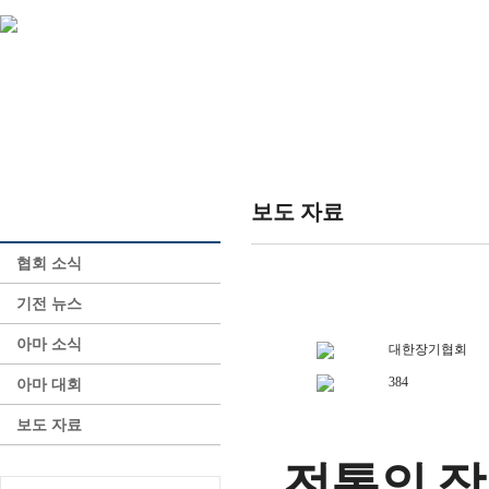
KJA 소개
장기 소개
장기 정보
보도 자료
PR 센터
협회 소식
기전 뉴스
아마 소식
대한장기협회
384
아마 대회
보도 자료
전통의 장