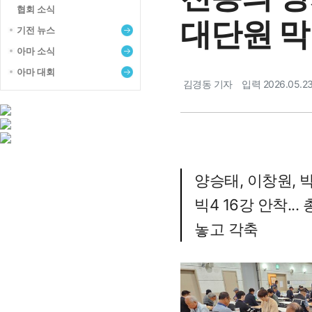
협회 소식
대단원 막
기전 뉴스
아마 소식
아마 대회
기자명
김경동 기자
입력 2026.05.23
양승태, 이창원, 
빅4 16강 안착...
놓고 각축