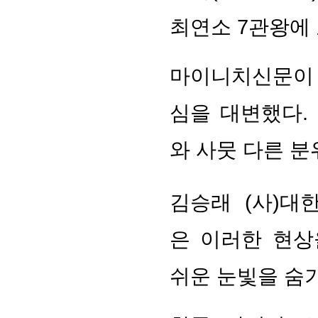
최연소 7관왕에 
마이니치신문이 
심을 대변했다.
와 사뭇 다른 
김승래 (사)대
은 이러한 현상
쉬운 눈빛을 숨