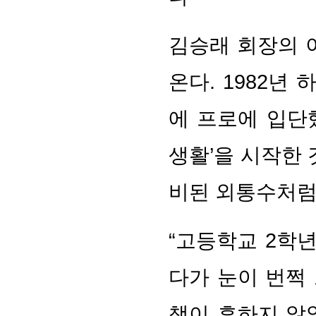
김승래 회장의 
온다. 1982년
에 프로에 입단
생활’을 시작한 
비된 외통수처럼,
“고등학교 2학
다가 눈이 번쩍
책이 흔하지 않