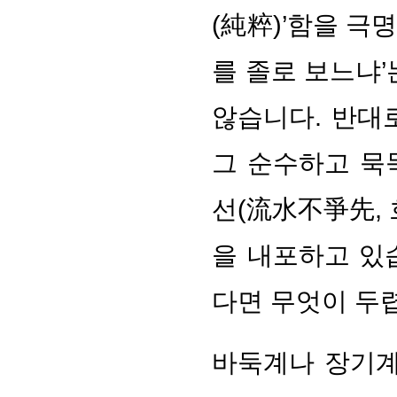
(純粹)’함을 극
를 졸로 보느냐’
않습니다. 반대
그 순수하고 묵
선(流水不爭先, 
을 내포하고 있
다면 무엇이 두
바둑계나 장기계