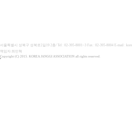
(사)대한장기협회
서울특별시 성북구 성북로2길19 2층/ Tel : 02-395-8001~3 Fax : 02-395-8004 E-mail :
책임자:최민혁
Copyright (C) 2015. KOREA JANGGI ASSOCIATION all rights reserved.