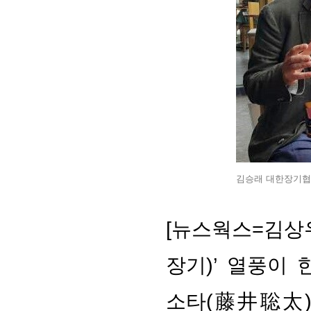
김승래 대한장기협회
[뉴스웍스=김상
장기)’ 열풍이
소타(藤井聡太)