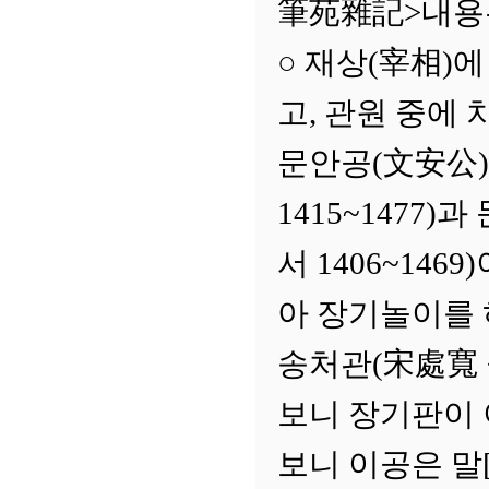
筆苑雜記>내용
○ 재상(宰相)
고, 관원 중에 
문안공(文安公)
1415~1477
서 1406~14
아 장기놀이를 
송처관(宋處寬 중
보니 장기판이 
보니 이공은 말