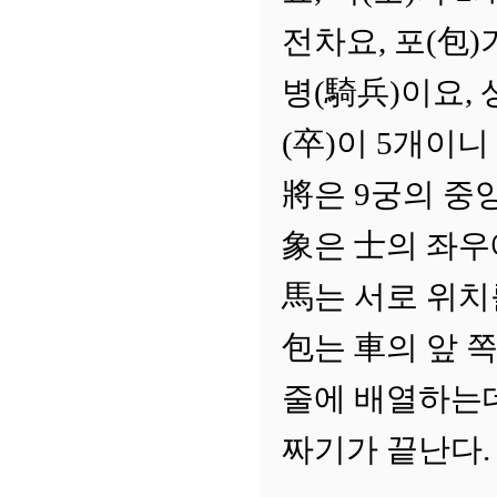
전차요, 포(包)
병(騎兵)이요, 
(卒)이 5개이니
將은 9궁의 중
象은 士의 좌우
馬는 서로 위치
包는 車의 앞 쪽
줄에 배열하는데
짜기가 끝난다.