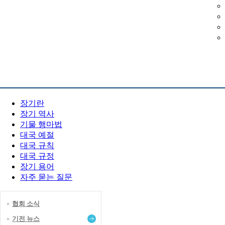
장기 소개
장기란
장기 역사
기물 행마법
대국 예절
대국 규칙
대국 규정
장기 용어
자주 묻는 질문
협회 소식
기전 뉴스