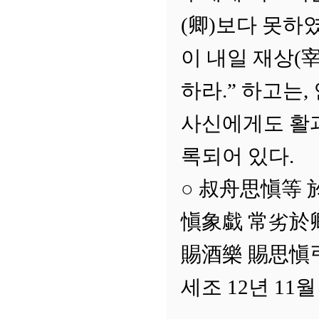
(卿)보다 못하였
이 내일 재상(
하라.” 하고는,
사신에게도 활과
록되어 있다.
○ 叔舟思愼等 
愼象戱 常劣於
賜酒樂 賜思愼弓
세조 12년 11월