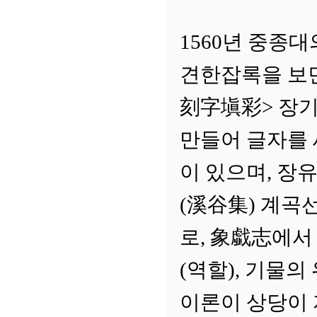
1560년 중종대
견한잡록을 보
刻字塡彩> 장기는
만들어 글자를 
이 있으며, 장유
(溪谷集) 계곡
로, 象戱志에서
(역할), 기물의
이론이 상당이 