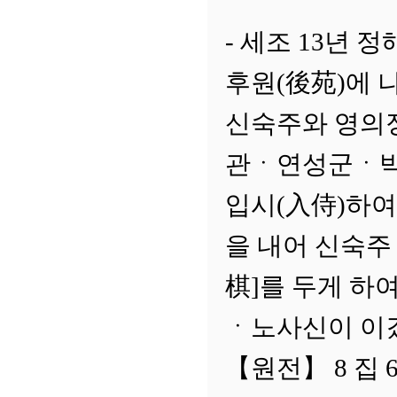
- 세조 13년 정
후원(後苑)에 
신숙주와 영의
관ㆍ연성군ㆍ박
입시(入侍)하여
을 내어 신숙주
棋]를 두게 하
ㆍ노사신이 이겼
【원전】 8 집 6