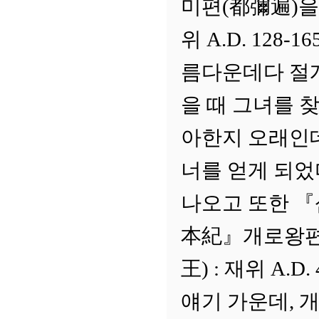
미편(都彌遍)을
위 A.D. 128
름다운데다 절개
을 때 그녀를 
아한지 오래인
너를 얻게 되었
나오고 또한 
本紀』개로왕편을
王) : 재위 A.D
얘기 가운데, 