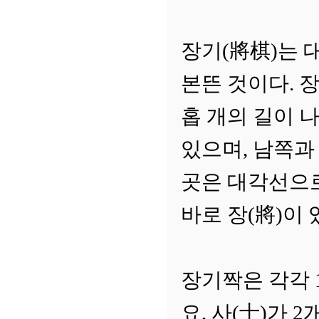
장기(將棋)는 
본뜬 것이다. 장
홉 개의 길이 나
있으며, 남쪽과
곳은 대각선으
바로 장(將)이 
장기짝은 각각 
요, 사(士)가 