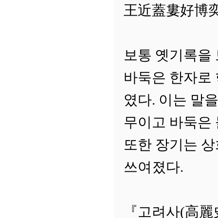
王近蓋婁好博奕)
보통 옛기록을 
바둑은 한자로 
였다. 이는 말
무이고 바둑은 
또한 장기는 상희
쓰여졌다.
『고려사(高麗史