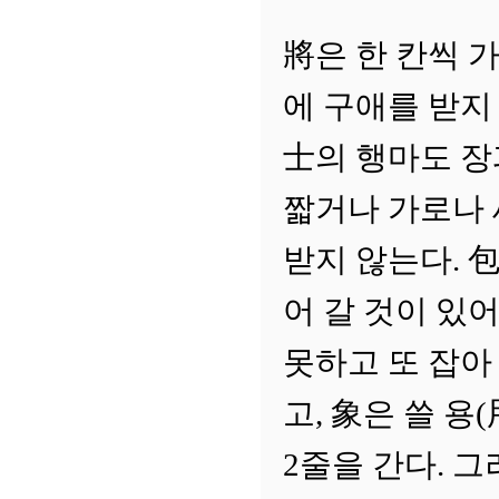
將은 한 칸씩 가
에 구애를 받지 
士의 행마도 장
짧거나 가로나 
받지 않는다. 
어 갈 것이 있
못하고 또 잡아
고, 象은 쓸 용
2줄을 간다. 그